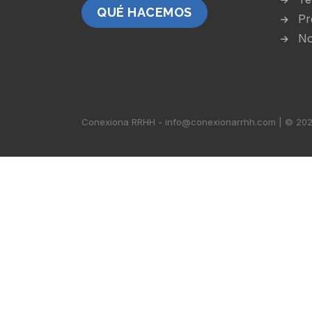
QUÉ HACEMOS
Pr
No
Conexiona RRHH - info@conexionarrhh.com | © 2026