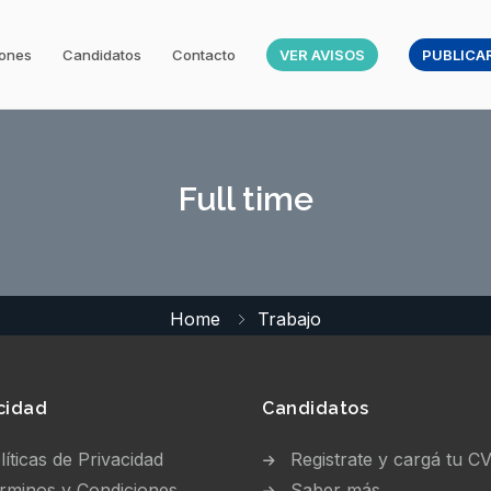
iones
Candidatos
Contacto
VER AVISOS
PUBLICAR
Full time
Home
Trabajo
cidad
Candidatos
líticas de Privacidad
Registrate y cargá tu C
rminos y Condiciones
Saber más