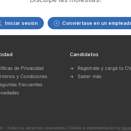
Iniciar sesión
Conviértase en un emplead
cidad
Candidatos
líticas de Privacidad
Registrate y cargá tu C
rminos y Condiciones
Saber más
eguntas frecuentes
vedades
 - Todos los derechos reservados | Diseño e implementación by
nico