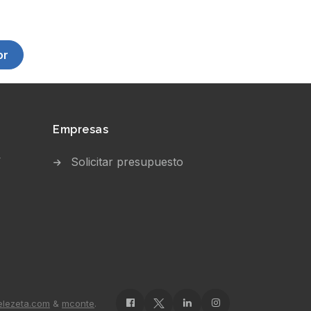
or
Empresas
V
Solicitar presupuesto
elezeta.com
&
mconte
.