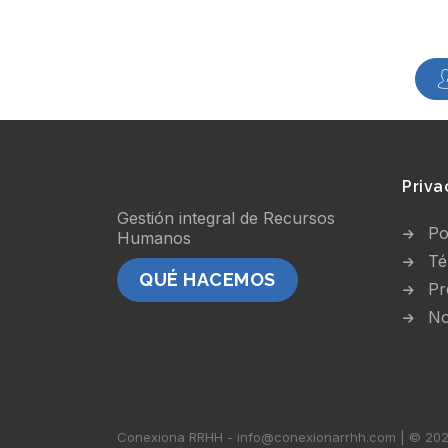
Priva
Gestión integral de Recursos
Po
Humanos
Té
QUÉ HACEMOS
Pr
No
Conexiona RRHH - info@conexionarrhh.com | © 2026