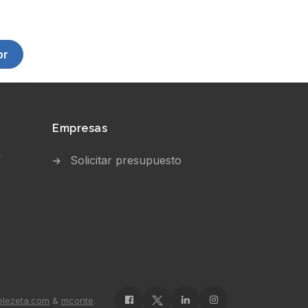
or
Empresas
V
Solicitar presupuesto
elezeta.com
&
mconte
.