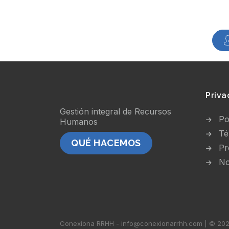
Priva
Gestión integral de Recursos
Po
Humanos
Té
QUÉ HACEMOS
Pr
No
Conexiona RRHH - info@conexionarrhh.com | © 2026