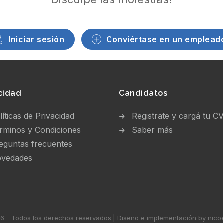
Iniciar sesión
Conviértase en un emplead
cidad
Candidatos
líticas de Privacidad
Registrate y cargá tu C
rminos y Condiciones
Saber más
eguntas frecuentes
vedades
 - Todos los derechos reservados | Diseño e implementación by
nico