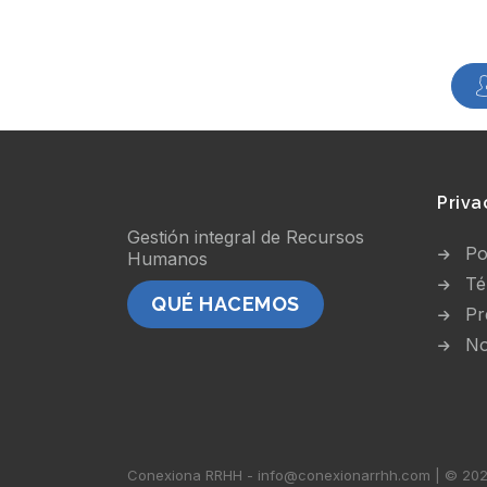
Priva
Gestión integral de Recursos
Po
Humanos
Té
QUÉ HACEMOS
Pr
No
Conexiona RRHH - info@conexionarrhh.com | © 2026