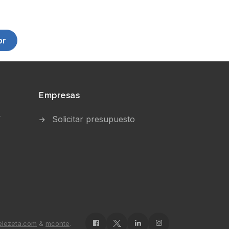
or
Empresas
V
Solicitar presupuesto
elezeta.com
&
mconte
.