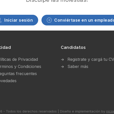
Iniciar sesión
Conviértase en un emplead
cidad
Candidatos
líticas de Privacidad
Registrate y cargá tu C
rminos y Condiciones
Saber más
eguntas frecuentes
vedades
 - Todos los derechos reservados | Diseño e implementación by
nico